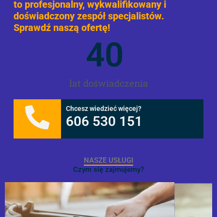
to profesjonalny, wykwalifikowany i
doświadczony zespół specjalistów.
Sprawdź naszą ofertę!
40
lat doświadczenia
Chcesz wiedzieć więcej?
606 530 151
NASZE USŁUGI
Czym się zajmujemy?