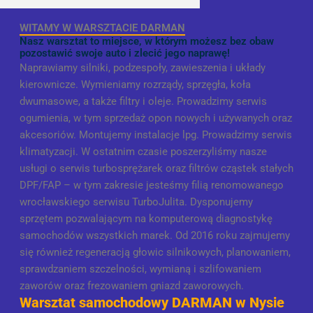
WITAMY W WARSZTACIE DARMAN
Nasz warsztat to miejsce, w którym możesz bez obaw
pozostawić swoje auto i zlecić jego naprawę!
Naprawiamy silniki, podzespoły, zawieszenia i układy
kierownicze. Wymieniamy rozrządy, sprzęgła, koła
dwumasowe, a także filtry i oleje. Prowadzimy serwis
ogumienia, w tym sprzedaż opon nowych i używanych oraz
akcesoriów. Montujemy instalacje lpg. Prowadzimy serwis
klimatyzacji. W ostatnim czasie poszerzyliśmy nasze
usługi o serwis turbosprężarek oraz filtrów cząstek stałych
DPF/FAP – w tym zakresie jesteśmy filią renomowanego
wrocławskiego serwisu TurboJulita. Dysponujemy
sprzętem pozwalającym na komputerową diagnostykę
samochodów wszystkich marek. Od 2016 roku zajmujemy
się również regeneracją głowic silnikowych, planowaniem,
sprawdzaniem szczelności, wymianą i szlifowaniem
zaworów oraz frezowaniem gniazd zaworowych.
Warsztat samochodowy DARMAN w Nysie